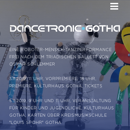
EINE ROBOTER-MENSCH-TANZPERFORMANCE
FREI NACH DEM TRIADISCHEN BALLETT VON
OSKAR SCHLEMMER
3.11.2019, 11 UHR, VORPREMIERE, 18 UHR,
PREMIERE, KULTURHAUS GOTHA,
TICKETS
5.11.2019, 9 UHR UND 11 UHR, VERANSTALTUNG
FÜR KINDER UND JUGENDLICHE, KULTURHAUS
GOTHA, KARTEN ÜBER KREISMUSIKSCHULE
"LOUIS SPOHR" GOTHA