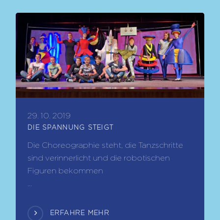
29. 10. 2019
DIE SPANNUNG STEIGT
Die Choreographie steht, die Tanzschritte
sind verinnerlicht und die robotischen
Figuren bekommen
...
ERFAHRE MEHR