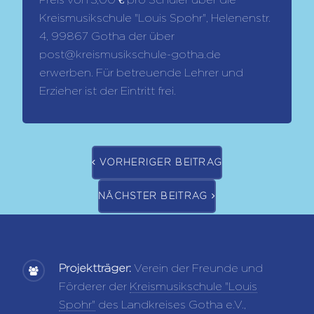
Kreismusikschule "Louis Spohr", Helenenstr.
4, 99867 Gotha der über
post@kreismusikschule-gotha.de
erwerben. Für betreuende Lehrer und
Erzieher ist der Eintritt frei.
VORHERIGER BEITRAG
NÄCHSTER BEITRAG
Projektträger:
Verein der Freunde und
Förderer der
Kreismusikschule "Louis
Spohr"
des Landkreises Gotha e.V.,